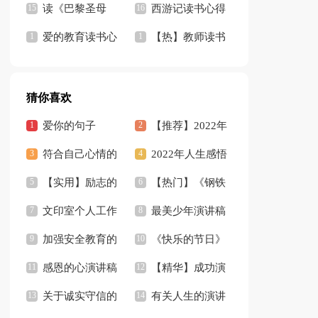
有感(精选15篇)
读《巴黎圣母
有感
西游记读书心得
院》有感15篇
爱的教育读书心
【荐】
【热】教师读书
得
心得
猜你喜欢
爱你的句子
【推荐】2022年
符合自己心情的
人生感悟名句汇编
2022年人生感悟
句子
【实用】励志的
88条
短句46句
【热门】《钢铁
好句汇总76条
文印室个人工作
是怎样炼成的》读后
最美少年演讲稿
总结
加强安全教育的
感
《快乐的节日》
演讲稿
感恩的心演讲稿
教学反思
【精华】成功演
模板锦集九篇
关于诚实守信的
讲稿模板锦集7篇
有关人生的演讲