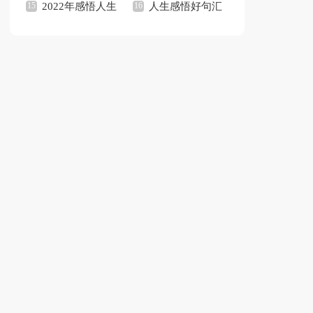
作文四篇
2022年感悟人生
稿汇总九篇
人生感悟好句汇
的语录合集100句
编45句