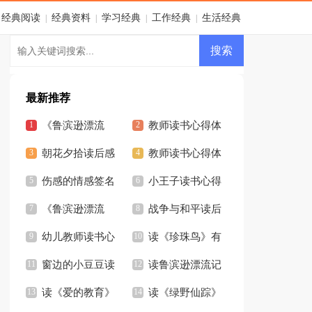
经典阅读
经典资料
学习经典
工作经典
生活经典
|
|
|
|
最新推荐
《鲁滨逊漂流
教师读书心得体
记》读书笔记通用
朝花夕拾读后感
会(集锦15篇)
教师读书心得体
15篇
15篇
伤感的情感签名
会汇编15篇
小王子读书心得
《鲁滨逊漂流
(15篇)
战争与和平读后
记》读书笔记(合集
幼儿教师读书心
感
读《珍珠鸟》有
15篇)
得体会15篇
窗边的小豆豆读
感 15篇
读鲁滨逊漂流记
后感【热】
读《爱的教育》
有感
读《绿野仙踪》